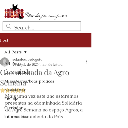
...Movidos por uma paixão...
Post
All Posts
solardocaoedogato
All Posts
26 de jul. de 2024
1 min de leitura
Cãominhada da Agro
Curiosidades
Semana
Mitos/erros/boas práticas
Newsletter
Avaliado com NaN de 5 estrelas.
Mais uma vez este ano estaremos 
Em loja
presentes na cãominhada Solidária 
O criador
da Agro Semana no espaço Agros, a 
maior cãominhada do País...
Informativo