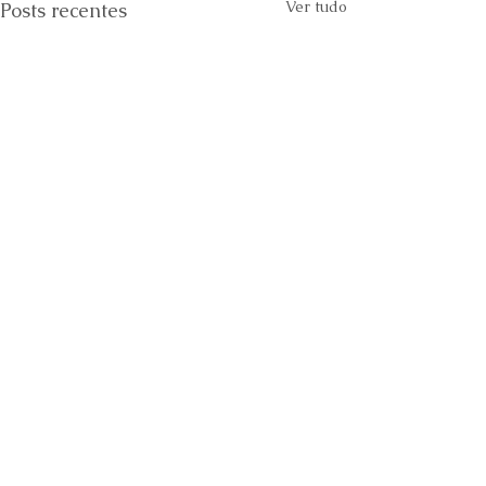
Ver tudo
Posts recentes
Comentários
0.0 / 5 (0)