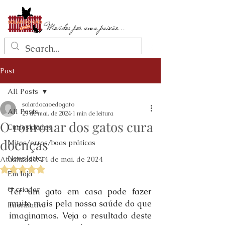
...Movidos por uma paixão...
Post
All Posts
solardocaoedogato
All Posts
23 de mai. de 2024
1 min de leitura
O ronronar dos gatos cura
Curiosidades
doenças
Mitos/erros/boas práticas
Newsletter
Atualizado:
24 de mai. de 2024
Avaliado com NaN de 5 estrelas.
Em loja
O criador
Ter um gato em casa pode fazer 
muito mais pela nossa saúde do que 
Informativo
imaginamos. Veja o resultado deste 