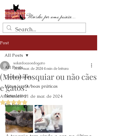
...Movidos por uma paixão...
Post
All Posts
solardocaoedogato
All Posts
18 de mar. de 2024
4 min de leitura
(Mito) Tosquiar ou não cães
Curiosidades
e gatos?
Mitos/erros/boas práticas
Newsletter
Atualizado:
21 de mar. de 2024
Avaliado com NaN de 5 estrelas.
Em loja
O criador
Informativo