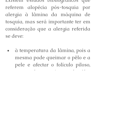
Existem estudos bibliográficos que 
referem alopécia pós-tosquia por 
alergia à lâmina da máquina de 
tosquia, mas será importante ter em 
consideração que a alergia referida 
se deve:
à temperatura da lâmina, pois a 
mesma pode queimar o pêlo e a 
pele e afectar o folículo piloso, 
atrasando o crescimento do pêlo
à má higienizacão da lâmina, 
causando infecções de pele que 
por sua vez afectarão o folículo 
piloso e atrasarão o crescimento 
do pêlo
à integridade do fio de corte da 
lâmina, podendo rasgar o pêlo 
ao invés de cortar, puxando o 