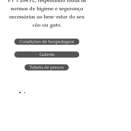
PT 1 204 FL, respeitando todas as
normas de higiene e segurança
necessárias ao bem-estar do seu
cão ou gato.
Condições de hospedagem
Galeria
Tabela de preços
geral@solarcaogato.com
+351 221451055
|
+351 915891222
(Chamada rede fixa)
(Chamada rede móvel)