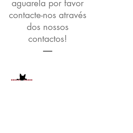
aguarela por favor
contacte-nos através
dos nossos
contactos!
geral@solarcaogato.com
+351 221451055
|
+351 915891222
(Chamada rede fixa)
(Chamada rede móvel)
Póvoa de Varzim