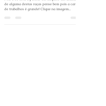
como potencialmente perigosas
pela legislação Portuguesa!
Pois é se está a pensar em adquirir um animal
de alguma destas raças pense bem pois a carga
de trabalhos é grande! Clique na imagem...