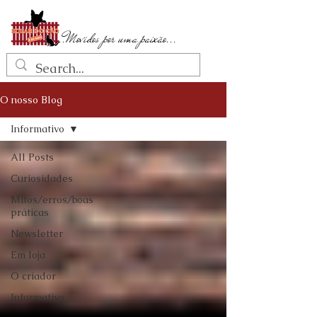
...Movidos por uma paixão...
O nosso Blog
Informativo
All Posts
Curiosidades
Mitos/erros/boas
práticas
Newsletter
Em loja
O criador
Informativo