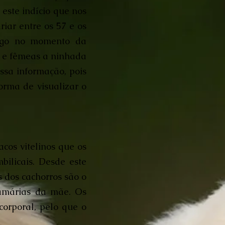
este indício que nos
riar entre os 57 e os
 logo no momento da
s e fêmeas a ninhada
ssa informação, pois
orma de visualizar o
cos vitelinos que os
ilicais. Desde este
 dos cachorros são o
mamárias da mãe. Os
orporal, pelo que o