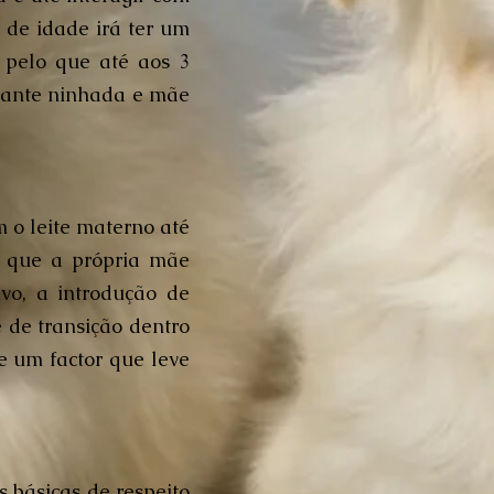
 de idade irá ter um
, pelo que até aos 3
tante ninhada e mãe
 o leite materno até
é que a própria mãe
ivo, a introdução de
de transição dentro
e um factor que leve
s básicas de respeito