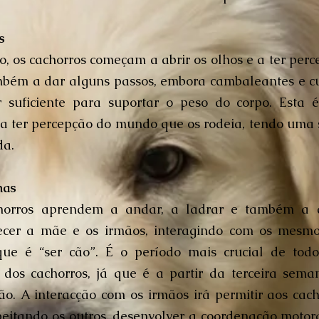
s
o, os cachorros começam a abrir os olhos e a ter per
bém a dar alguns passos, embora cambaleantes e cur
 suficiente para suportar o peso do corpo. Esta
 ter percepção do mundo que os rodeia, tendo uma s
da.
nas
chorros aprendem a andar, a ladrar e também a 
cer a mãe e os irmãos, interagindo com os mesmo
ue é “ser cão”. É o período mais crucial de tod
r dos cachorros, já que é a partir da terceira sem
ção. A interacção com os irmãos irá permitir aos ca
speitando os outros, desenvolver a coordenação motor