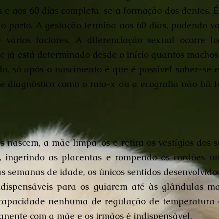
e aos 60 dias completa-se a formação dos dentes. É 
do parto. A gestação termina aos 60 dias, podendo va
 vários factores. A diferenciação sexual ocorre
e já está determinado desde o início quantos macho
o, só após o nascimento é que é possível saber-se e
e diagnóstico como o raio-x ou a ecografia não há f
 nascem, a mãe limpa-os e retira os vestígios dos sa
, ingerindo as placentas e rompendo os cordões umb
 semanas de idade, os únicos sentidos desenvolvidos
 indispensáveis para os guiarem até às glândulas 
capacidade nenhuma de regulação de temperatura c
manente com a mãe e os irmãos é indispensável.