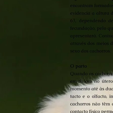
encontram formados 
evidencia a altura 
63, dependendo de
fecundação, pelo qu
apresentará. Contud
através dos meios d
sexo dos cachorros.
O parto
Quando os cachorros
envolviam no útero
momento até às duas
tacto e o olfacto,
cachorros não têm 
contacto físico per