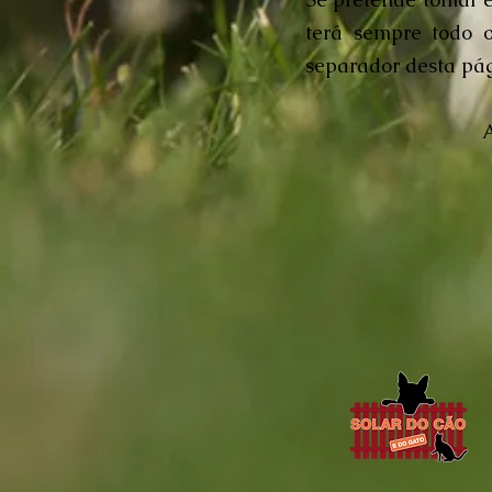
terá sempre todo 
separador desta pág
A