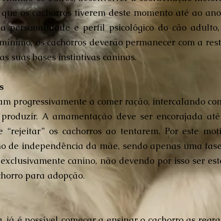
 que os cachorros tiverem deste momento até ao ano
a personalidade e perfil psicológico do cão adulto
 mínimo, os cachorros deverão permanecer com a res
s suas bases instintivas caninas.
s
m progressivamente a comer ração, intercalando com
 produzir. A amamentação deve ser encorajada at
e “rejeitar” os cachorros ao tentarem. Por este mot
mo de independência da mãe, sendo apenas uma fase 
 exclusivamente canino, não devendo por isso ser est
achorro para adopção.
a, já é possível começar a ensinar o cachorro as regra