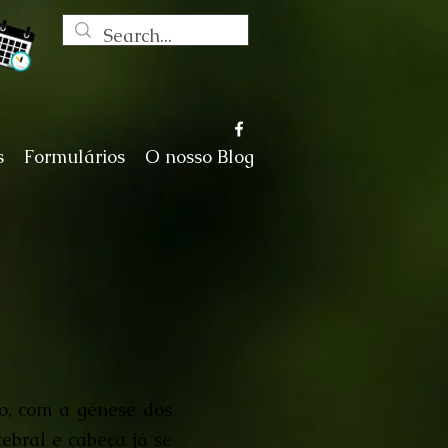
s
Formulários
O nosso Blog
o, com a génese dos
tebral e cabeça já se