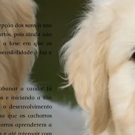
cepção dos sons à sua
tos, pois ainda não
 é a fase em que os
ensibilidade à luz e
abanar a cauda! Já
s e iniciando a sua
o o desenvolvimento
ana que os cachorros
chorros aprenderem a
a e até interagir com