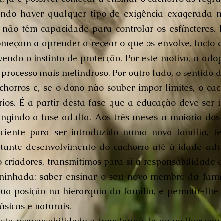
endo haver qualquer tipo de exigência exagerada ne
não têm capacidade para controlar os esfíncteres.
omeçam a aprender a recear o que os envolve, facto 
vendo o instinto de protecção. Por este motivo, a ad
 processo mais melindroso. Por outro lado, o sentido 
achorros e, se o dono não souber impor limites, o cac
prios. É a partir desta fase que a educação deve ser
ngindo a fase adulta. Aos três meses a maioria dos
iciente para ser introduzido numa nova família, 
tante desenvolvimento do cachorro até à idade adul
 criadores, transmitimos para si a responsabilidade 
ninhada: saber ensinar o seu novo membro da fam
ua posição na hierarquia da família, e permitir-lhe 
sicas e naturais.
sta responsabilidade e transformá-la na melhor expe