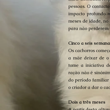
pessoas. O contacto
impacto profundo n
meses de idade, no
para não perderem a
Cinco a seis semana
Os cachorros começa
a mãe deixar de o
tome a iniciativa d
ração não é sinóni
do período familiar
o criador a dar o c
Dois a três meses
A partir desta altur