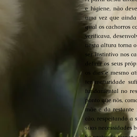
e higiene, não dev
uma vez que ainda 
qual os cachorros c
verificava, desenvol
nesta altura torna o
ser instintivo nos c
definir os seus pró
os dias e mesmo ati
ter maturidade suf
fundamental no res
ponto que nós, como
mãe e da restante 
cão, respeitando a s
suas necessidades bá
Se pretende tomar e