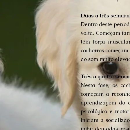
Duas a três semana
Dentro deste períod
volta. Começam tam
têm força muscular
cachorros começam a
ao som muito eleva
Três a quatro sema
Nesta fase, os ca
começam a reconhe
aprendizagem do q
psicológico e moto
iniciam a socializa
inibir dentadas, re