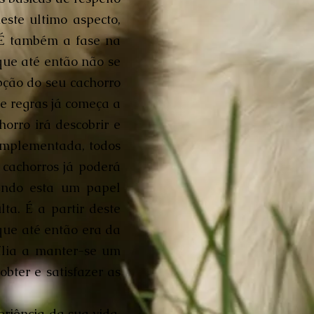
ste ultimo aspecto,
 É também a fase na
que até então não se
opção do seu cachorro
de regras já começa a
horro irá descobrir e
 implementada, todos
 cachorros já poderá
tendo esta um papel
ta. É a partir deste
que até então era da
ília a manter-se um
obter e satisfazer as
riência da sua vida,