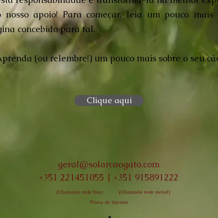
o nosso apoio! Para começar, leia um pouco mais
ina concebido para tal.
prenda (ou relembre!) um pouco mais sobre o seu c
Clique aqui
geral@solarcaogato.com
+351 221451055 | +351 915891222
(Chamada rede fixa)
(Chamada rede móvel)
Póvoa de Varzim