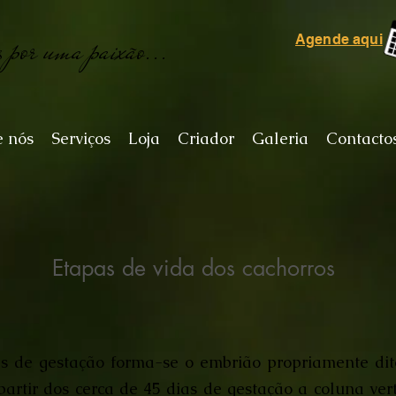
s por uma paixão...
Agende aqui
e nós
Serviços
Loja
Criador
Galeria
Contacto
Etapas de vida dos cachorros
as de gestação forma-se o embrião propriamente dit
partir dos cerca de 45 dias de gestação a coluna ver