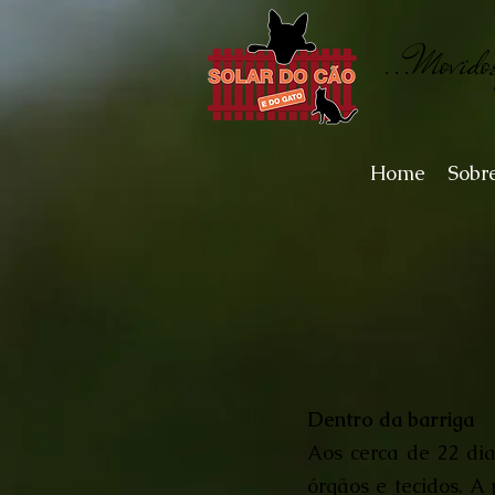
...Movido
Home
Sobr
Dentro da barriga
Aos cerca de 22 di
órgãos e tecidos. A 